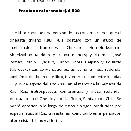
ISBN: 978-956-7397-48-1
Precio de referencia: $ 4,900
ericana
Este libro contiene una versión de las conversaciones que el
cineasta chileno Raúl Ruiz sostuvo con un grupo de
intelectuales franceses (Christine Buci-Glucksmann,
Abdelwahab Meddeb y Benoit Peeters) y chilenos (José
Román, Pablo Oyarzún, Carlos Flores Delpino y Eduardo
Sabrovsky). Las conversaciones, así como la mesa redonda,
también incluida en este libro, tuvieron ocasión entre los días
22 y 25 de agosto del año 2002, en el marco de la Semana de
Raúl Ruiz (retrospectiva, conferencias y mesa redonda),
efectuada en el Cine Hoyts de La Reina, Santiago de Chile. Se
podrá apreciar, a lo largo de estos diálogos conducidos por
especialistas, al Ruiz cineasta, así como también al pensador,
al bromista chileno y al lector.