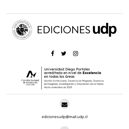
edicionesudp@mail.udp.cl