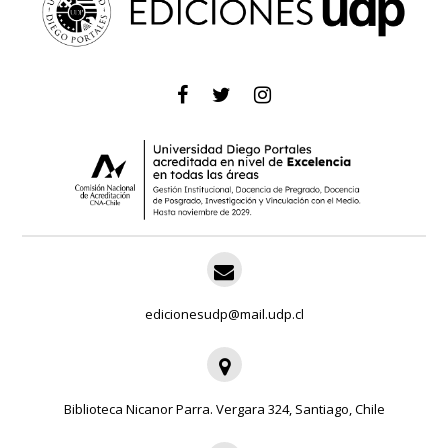
edicionesudp@mail.udp.cl
Biblioteca Nicanor Parra. Vergara 324, Santiago, Chile