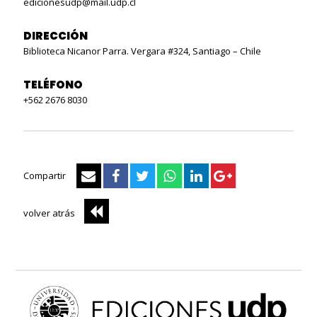
edicionesudp@mail.udp.cl
DIRECCIÓN
Biblioteca Nicanor Parra. Vergara #324, Santiago – Chile
ericana
TELÉFONO
+562 2676 8030
Compartir
volver atrás