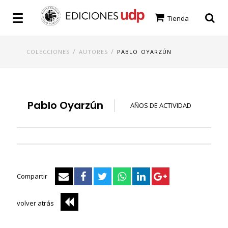
Tienda
/
/
COLECCIONES
AUTORES
PABLO OYARZÚN
Pablo Oyarzún
AÑOS DE ACTIVIDAD
Compartir
volver atrás