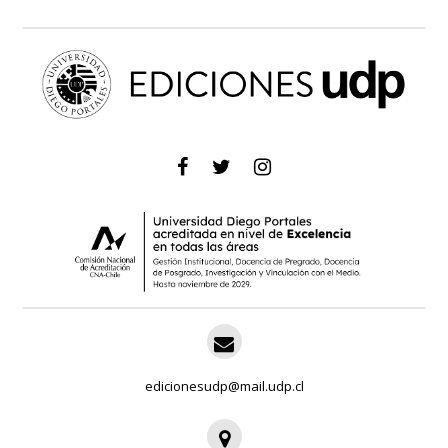
edicionesudp@mail.udp.cl