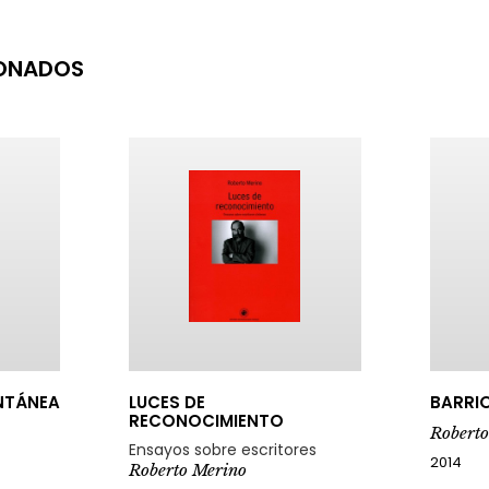
IONADOS
BARRIO REPÚBLICA
NTO
Roberto Merino
R
scritores
2014
2