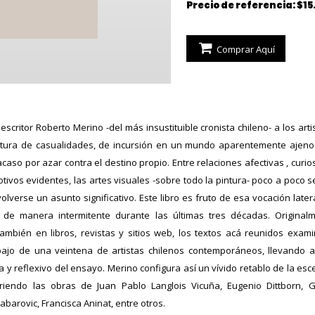
Precio de referencia: $15
Comprar Aquí
escritor Roberto Merino -del más insustituible cronista chileno- a los art
ntura de casualidades, de incursión en un mundo aparentemente ajeno 
caso por azar contra el destino propio. Entre relaciones afectivas , curio
tivos evidentes, las artes visuales -sobre todo la pintura- poco a poco 
lverse un asunto significativo. Este libro es fruto de esa vocación late
 de manera intermitente durante las últimas tres décadas. Original
ambién en libros, revistas y sitios web, los textos acá reunidos ex
abajo de una veintena de artistas chilenos contemporáneos, llevando a l
a y reflexivo del ensayo. Merino configura así un vívido retablo de la esce
rriendo las obras de Juan Pablo Langlois Vicuña, Eugenio Dittborn, G
abarovic, Francisca Aninat, entre otros.