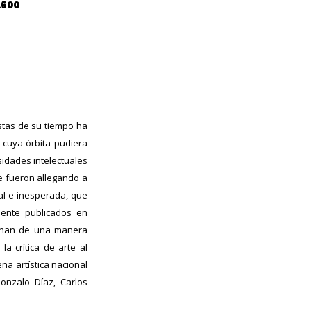
.600
istas de su tiempo ha
cuya órbita pudiera
sidades intelectuales
se fueron allegando a
ral e inesperada, que
mente publicados en
aminan de una manera
a crítica de arte al
na artística nacional
onzalo Díaz, Carlos