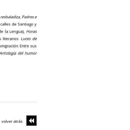
 resbaladiza
,
Padres e
 calles de Santiago y
e la Lengua),
Horas
 literarios
Luces de
smigración
. Entre sus
Antología del humor
volver atrás