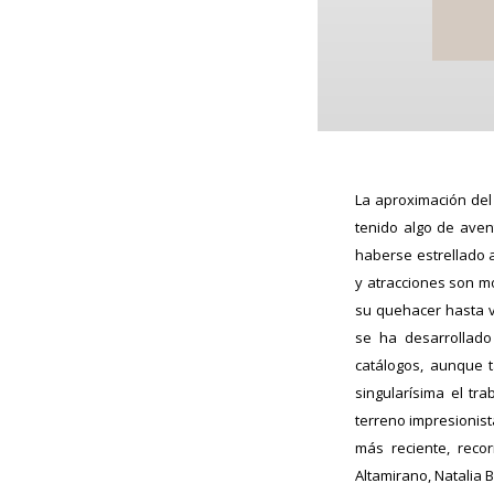
La aproximación del 
tenido algo de ave
haberse estrellado a
y atracciones son mo
su quehacer hasta vo
se ha desarrollado
catálogos, aunque t
singularísima el tr
terreno impresionist
más reciente, reco
Altamirano, Natalia B