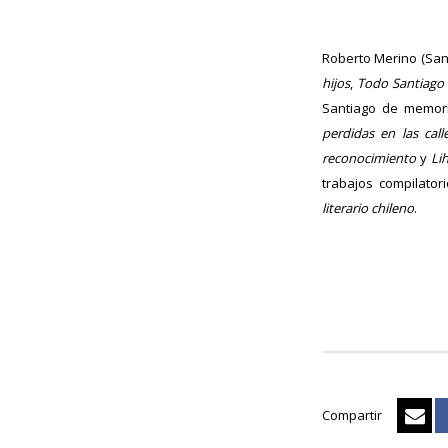
Roberto Merino (Sant
hijos
,
Todo Santiago
Santiago de memor
perdidas en las cal
reconocimiento
y
Li
trabajos compilato
literario chileno
.
Compartir