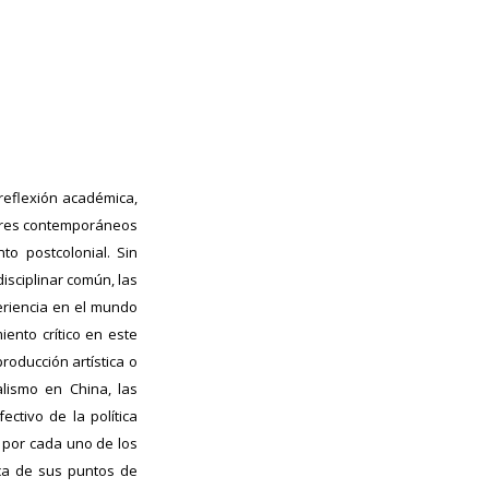
 reflexión académica,
dores contemporáneos
to postcolonial. Sin
isciplinar común, las
eriencia en el mundo
ento crítico en este
roducción artística o
alismo en China, las
ectivo de la política
 por cada uno de los
sca de sus puntos de