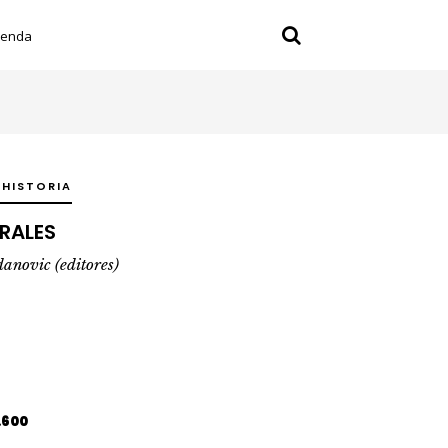
ienda
 HISTORIA
RALES
anovic (editores)
.600