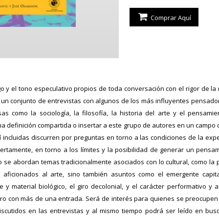
Comprar Aquí
 y el tono especulativo propios de toda conversación con el rigor de la
un conjunto de entrevistas con algunos de los más influyentes pensa
as como la sociología, la filosofía, la historia del arte y el pensamien
na definición compartida o insertar a este grupo de autores en un campo d
 incluidas discurren por preguntas en torno a las condiciones de la exp
ertamente, en torno a los límites y la posibilidad de generar un pensami
lo se abordan temas tradicionalmente asociados con lo cultural, como la p
s aficionados al arte, sino también asuntos como el emergente capit
e y material biológico, el giro decolonial, y el carácter performativo y af
libro con más de una entrada. Será de interés para quienes se preocupen
iscutidos en las entrevistas y al mismo tiempo podrá ser leído en bu