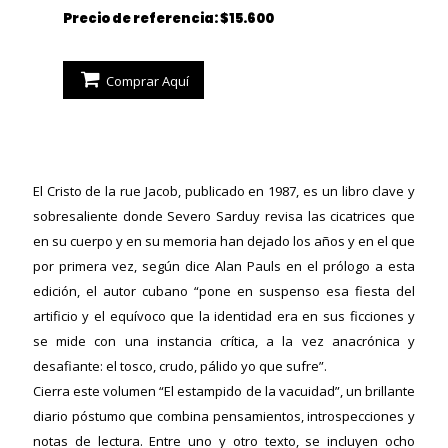
Precio de referencia: $15.600
Comprar Aquí
El Cristo de la rue Jacob, publicado en 1987, es un libro clave y
sobresaliente donde Severo Sarduy revisa las cicatrices que
en su cuerpo y en su memoria han dejado los años y en el que
por primera vez, según dice Alan Pauls en el prólogo a esta
edición, el autor cubano “pone en suspenso esa fiesta del
ericana
artificio y el equívoco que la identidad era en sus ficciones y
se mide con una instancia crítica, a la vez anacrónica y
desafiante: el tosco, crudo, pálido yo que sufre”.
Cierra este volumen “El estampido de la vacuidad”, un brillante
diario póstumo que combina pensamientos, introspecciones y
notas de lectura. Entre uno y otro texto, se incluyen ocho