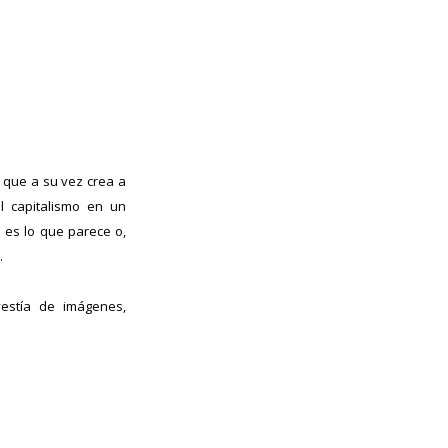
 que a su vez crea a
el capitalismo en un
es lo que parece o,
.
vestía de imágenes,