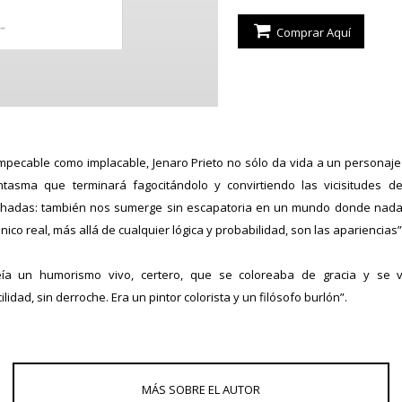
Comprar Aquí
mpecable como implacable, Jenaro Prieto no sólo da vida a un personaje
ntasma que terminará fagocitándolo y convirtiendo las vicisitudes d
e hadas: también nos sumerge sin escapatoria en un mundo donde nada 
ico real, más allá de cualquier lógica y probabilidad, son las apariencias”
eía un humorismo vivo, certero, que se coloreaba de gracia y se 
lidad, sin derroche. Era un pintor colorista y un filósofo burlón”.