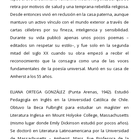
retira por motivos de salud y una temprana rebeldía religiosa.
Desde entonces vivió en reclusión en la casa paterna, aunque
mantuvo un activo vínculo con el mundo exterior a través de
cartas célebres por su fineza, inteligencia y sensibilidad.
Durante su vida publicó apenas unos pocos poemas –
editados sin respetar su estilo–, y fue solo en la segunda
mitad del siglo XX cuando su obra empezó a recibir el
reconocimiento que la consagra como una de las voces
fundamentales de la poesía universal. Murió en su casa de
Amherst a los 55 años.
ELIANA ORTEGA GONZÁLEZ
(Punta Arenas, 1942). Estudió
Pedagogía en Inglés en la Universidad Católica de Chile.
Obtuvo la Beca Fulbright para estudiar un magíster en
Literatura Inglesa en Mount Holyoke College, Massachusetts
(mismo lugar donde Emily Dickinson estudió por pocos años).
Se doctoró en Literatura Latinoamericana por la Universidad
de Massachusetts – Amherst, Mass. Fue Profesora de la