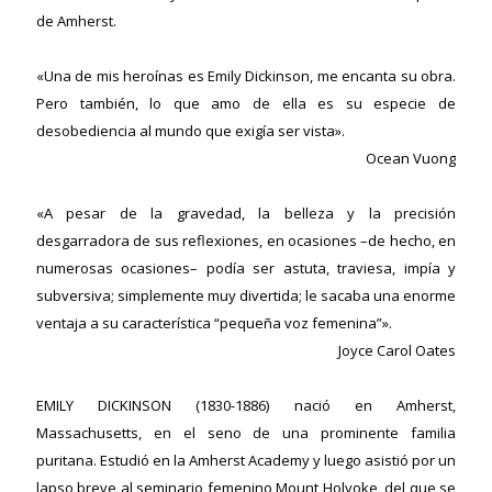
de Amherst.
«Una de mis heroínas es Emily Dickinson, me encanta su obra.
Pero también, lo que amo de ella es su especie de
desobediencia al mundo que exigía ser vista».
Ocean Vuong
«A pesar de la gravedad, la belleza y la precisión
desgarradora de sus reflexiones, en ocasiones –de hecho, en
numerosas ocasiones– podía ser astuta, traviesa, impía y
subversiva; simplemente muy divertida; le sacaba una enorme
ventaja a su característica “pequeña voz femenina”».
Joyce Carol Oates
EMILY DICKINSON
(1830-1886) nació en Amherst,
ericana
Massachusetts, en el seno de una prominente familia
puritana. Estudió en la Amherst Academy y luego asistió por un
lapso breve al seminario femenino Mount Holyoke, del que se