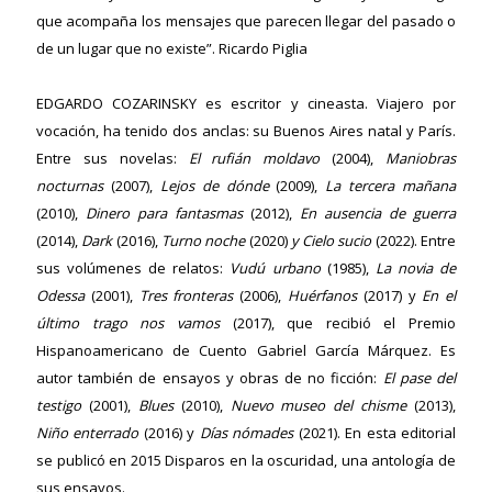
que acompaña los mensajes que parecen llegar del pasado o
de un lugar que no existe”. Ricardo Piglia
EDGARDO COZARINSKY
es escritor y cineasta. Viajero por
vocación, ha tenido dos anclas: su Buenos Aires natal y París.
Entre sus novelas:
El rufián moldavo
(2004),
Maniobras
nocturnas
(2007),
Lejos de dónde
(2009),
La tercera mañana
ericana
(2010),
Dinero para fantasmas
(2012),
En ausencia de guerra
(2014),
Dark
(2016),
Turno noche
(2020)
y Cielo sucio
(2022). Entre
sus volúmenes de relatos:
Vudú urbano
(1985),
La novia de
Odessa
(2001),
Tres fronteras
(2006),
Huérfanos
(2017) y
En el
último trago nos vamos
(2017), que recibió el Premio
Hispanoamericano de Cuento Gabriel García Márquez. Es
autor también de ensayos y obras de no ficción:
El pase del
testigo
(2001),
Blues
(2010),
Nuevo museo del chisme
(2013),
Niño enterrado
(2016) y
Días nómades
(2021). En esta editorial
se publicó en 2015 Disparos en la oscuridad, una antología de
sus ensayos.