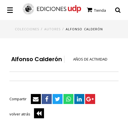
Tienda
/
/
COLECCIONES
AUTORES
ALFONSO CALDERÓN
Alfonso Calderón
AÑOS DE ACTIVIDAD
Compartir
volver atrás