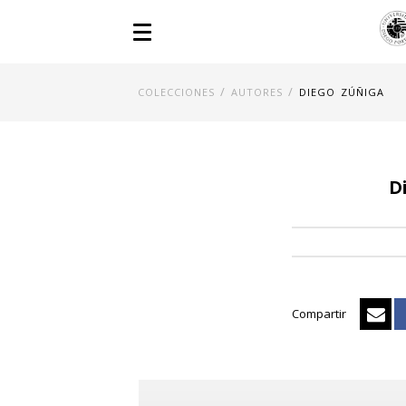
/
/
COLECCIONES
AUTORES
DIEGO ZÚÑIGA
D
Compartir