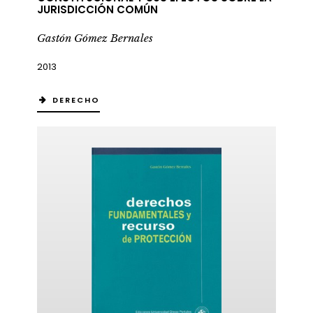
JURISDICCIÓN COMÚN
Gastón Gómez Bernales
2013
DERECHO
ericana