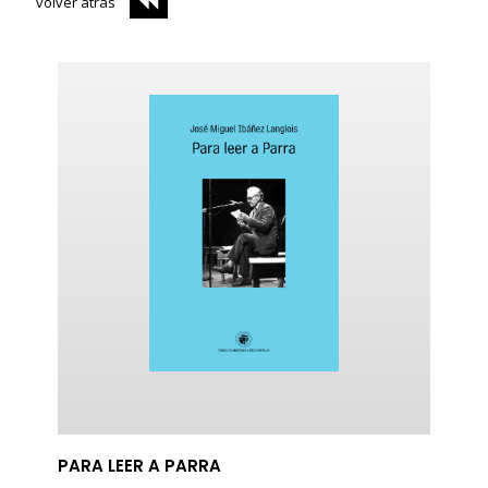
volver atrás
ericana
PARA LEER A PARRA