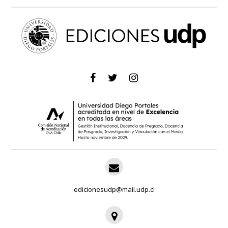
edicionesudp@mail.udp.cl