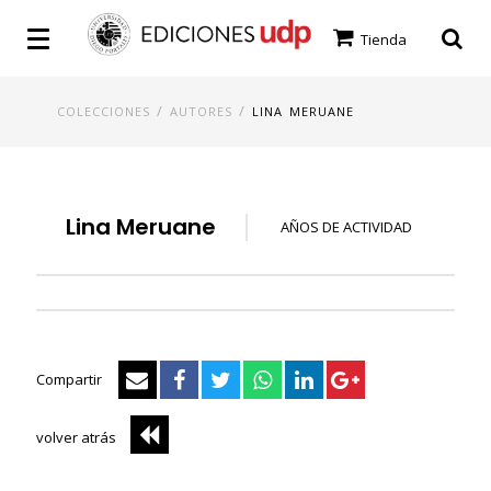
Tienda
/
/
COLECCIONES
AUTORES
LINA MERUANE
Lina Meruane
AÑOS DE ACTIVIDAD
Compartir
volver atrás