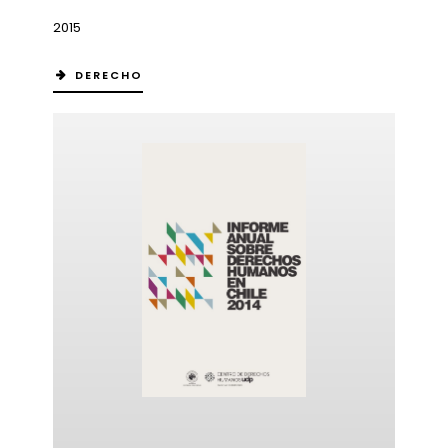
2015
DERECHO
ericana