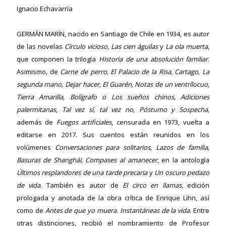
Ignacio Echavarría
GERMÁN MARÍN
, nacido en Santiago de Chile en 1934, es autor
de las novelas
Círculo vicioso, Las cien águilas
y
La ola muerta
,
que componen la trilogía
Historia de una absolución familiar
.
Asimismo, de
Carne de perro, El Palacio de la Risa, Cartago, La
segunda mano, Dejar hacer, El Guarén, Notas de un ventrílocuo,
Tierra Amarilla, Bolígrafo o Los sueños chinos, Adiciones
palermitanas
,
Tal vez sí, tal vez no, Póstumo y Sospecha,
ericana
además de
Fuegos artificiales
, censurada en 1973, vuelta a
editarse en 2017. Sus cuentos están reunidos en los
volúmenes
Conversaciones para solitarios, Lazos de familia,
Basuras de Shanghái, Compases al amanecer
, en la antología
Últimos resplandores de una tarde precaria
y
Un oscuro pedazo
de vida
. También es autor de
El circo en llamas
, edición
prologada y anotada de la obra crítica de Enrique Lihn, así
como de
Antes de que yo muera
.
Instantáneas de la vida
. Entre
otras distinciones, recibió el nombramiento de Profesor