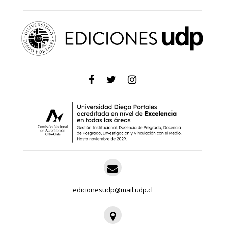
edicionesudp@mail.udp.cl