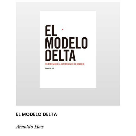
ericana
EL MODELO DELTA
Arnoldo Hax