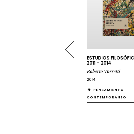
MOCRACIA
ESTUDIOS FILOSÓFICOS
2011 – 2014
s de la historia de una
abra
Roberto Torretti
rto Torretti
2014
PENSAMIENTO
PENSAMIENTO
CONTEMPORÁNEO
NTEMPORÁNEO