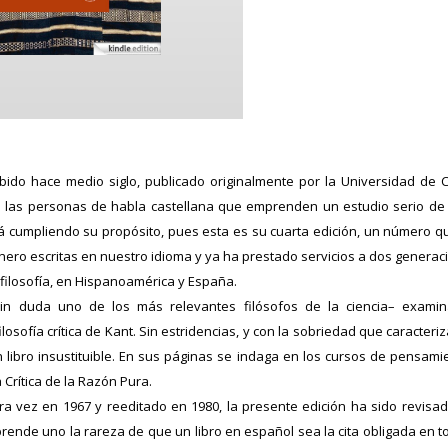
ebido hace medio siglo, publicado originalmente por la Universidad de C
 las personas de habla castellana que emprenden un estudio serio de la 
stá cumpliendo su propósito, pues esta es su cuarta edición, un número q
nero escritas en nuestro idioma y ya ha prestado servicios a dos genera
filosofía, en Hispanoamérica y España.
–sin duda uno de los más relevantes filósofos de la ciencia– exami
osofía crítica de Kant. Sin estridencias, y con la sobriedad que caracteriz
un libro insustituible. En sus páginas se indaga en los cursos de pensam
 Crítica de la Razón Pura.
ra vez en 1967 y reeditado en 1980, la presente edición ha sido revisad
mprende uno la rareza de que un libro en español sea la cita obligada en to