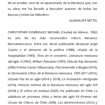
de un erudito, sino de un apasionado de la literatura que, con
su obra, me ha llevado a descubrir autores de todas las
épocas y todas las latitudes».
GUADALUPE NETTEL
ericana
CHRISTOPHER DOMÍNGUEZ MICHAEL
(Ciudad de México, 1962)
es uno de los más reconocidos críticos literarios
iberoamericanos. Entre sus obras publicadas destacan
Jorge
Cuesta y el demonio de la política
(1986),
Utopía de la
hospitalidad
(1993),
Tiros en el concierto. Literatura
mexicana
del siglo V
(1997),
William Pescador
(1997),
Vida de fray Servando
(2004, Premio Xavier Villaurrutia),
Para entender a Borges
(2010),
el
Diccionario crítico de la literatura
mexicana, 1955-2011
(2012),
Octavio Paz en su siglo
(2014 y 2019),
La innovación retrógrada
(2016)
, Historia mínima de la literatura mexicana del siglo XIX
(2019) y
El crítico sin
estatua
(2025). Ha publicado en Chile
La
sabiduría sin promesa. Vidas y letras del siglo
XX
(Premio del
Círculo de Críticos de Chile, 2009),
Los decimonónicos
(2012) y