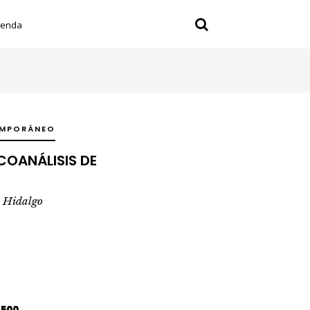
ienda
EMPORÁNEO
COANÁLISIS DE
o Hidalgo
,500