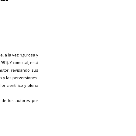
e, a la vez rigurosa y
981). Y como tal, está
autor, revisando sus
a y las perversiones.
lor científico y plena
 de los autores por
.