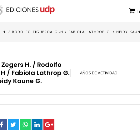
T
 H. / RODOLFO FIGUEROA G.-H / FABIOLA LATHROP G. / HEIDY KAUN
Zegers H. / Rodolfo
H / Fabiola Lathrop G.
AÑOS DE ACTIVIDAD
eidy Kaune G.