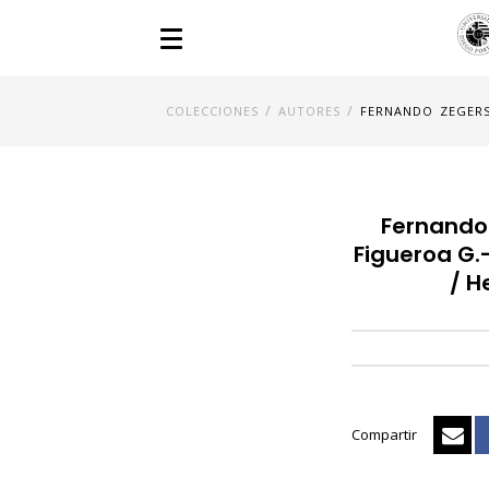
/
/
COLECCIONES
AUTORES
FERNANDO ZEGERS
Fernando 
Figueroa G.-
/ H
Compartir