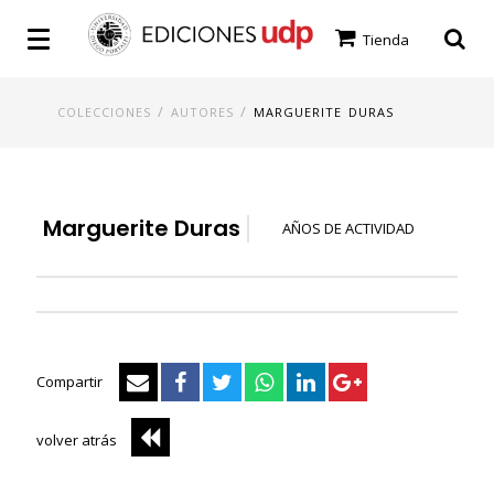
Tienda
/
/
COLECCIONES
AUTORES
MARGUERITE DURAS
Marguerite Duras
AÑOS DE ACTIVIDAD
Compartir
volver atrás