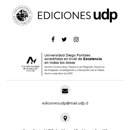
edicionesudp@mail.udp.cl