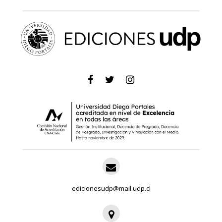
edicionesudp@mail.udp.cl