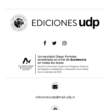
edicionesudp@mail.udp.cl