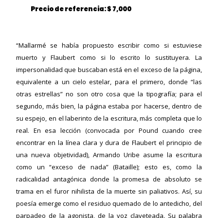
Precio de referencia: $ 7,000
“Mallarmé se había propuesto escribir como si estuviese
muerto y Flaubert como si lo escrito lo sustituyera. La
impersonalidad que buscaban está en el exceso de la página,
equivalente a un cielo estelar, para el primero, donde “las
otras estrellas” no son otro cosa que la tipografía; para el
segundo, más bien, la página estaba por hacerse, dentro de
su espejo, en el laberinto de la escritura, más completa que lo
real. En esa lección (convocada por Pound cuando cree
encontrar en la línea clara y dura de Flaubert el principio de
una nueva objetividad), Armando Uribe asume la escritura
como un “exceso de nada” (Bataille); esto es, como la
radicalidad antagónica donde la promesa de absoluto se
trama en el furor nihilista de la muerte sin paliativos. Así, su
poesía emerge como el residuo quemado de lo antedicho, del
ericana
parpadeo de la agonista, de la voz claveteada. Su palabra